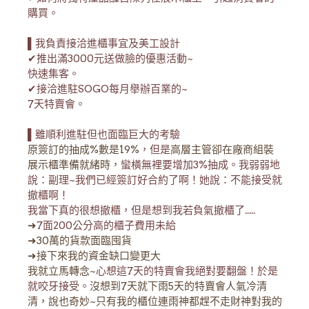
購買。
▌我負責接洽進櫃事宜及美工設計
✔推出滿3000元送做臉的優惠活動~
快速集客。
✔接洽進駐SOGO每月舉辦百業的~
7天特賣會。
▌雖順利進駐但也面臨巨大的考驗
原簽訂的抽成%數是19%
，但是
高層主管卻在廠商組裝
展示櫃準備就緒時
，蠻橫無裡要增加3%抽成。我弱弱地
說：副理~我們已經簽訂好合約了啊！她說：不能接受就
撤櫃啊！
我當下真的很想撤櫃，但是想到我若負氣撤櫃了.....
➜
7面200公分高的櫃子費用未給
➜30萬的貨款面臨囤貨
➜
接下來我的資金缺口變更大
我就立馬轉念~
心想這7天的特賣會我絕對要翻盤！於是
就咬牙接受。
沒想到7天就下雨5天的特賣會人氣冷清
清，說也奇妙~只有我的櫃位連雨神都趕不走財神對我的