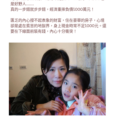
是好野人……
真的一步錯就步步錯，經濟重摔負債1000萬元！
匱乏的內心撐不起表象的財富，住在豪華的房子，心境
卻是處在貧苦的地獄界，身上現金時常不足1000元。還
要在下線面前裝有錢，內心十分衝突！