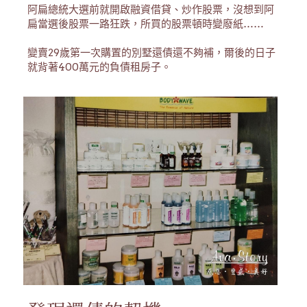
阿扁總統大選前就開啟融資借貸、炒作股票，沒想到阿
扁當選後股票一路狂跌，所買的股票頓時變廢紙……
變賣29歲第一次購置的別墅還債還不夠補，爾後的日子
就背著400萬元的負債租房子。