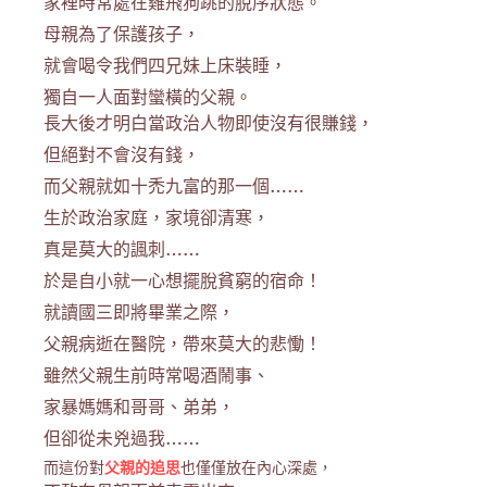
家裡時常處在雞飛狗跳的脫序狀態。
母親為了保護孩子，
就會喝令我們四兄妹上床裝睡，
獨自一人面對蠻橫的父親。
長大後才明白當政治人物即使沒有很賺錢，
但絕對不會沒有錢，
而父親就如十禿九富的那一個……
生於政治家庭，家境卻清寒，
真是莫大的諷刺……
於是自小就一心想擺脫貧窮的宿命！
就讀國三即將畢業之際，
父親病逝在醫院，帶來莫大的悲慟！
雖然父親生前時常喝酒鬧事、
家暴媽媽和哥哥、弟弟，
但卻從未兇過我……
而這份對
父親的追思
也僅僅放在內心深處，