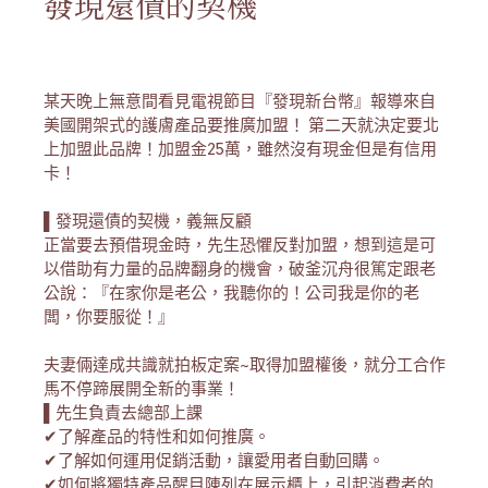
發現還債的契機
某天晚上無意間看見電視節目『發現新台幣』報導來自
美國開架式的護膚產品要推廣加盟！ 第二天就決定要北
上加盟此品牌！加盟金25萬，雖然沒有現金但是有信用
卡！
▌發現還債的契機，義無反顧
正當要去預借現金時，先生恐懼反對加盟，想到這是可
以借助有力量的品牌翻身的機會，破釜沉舟很篤定跟老
公說：『在家你是老公，我聽你的！公司我是你的老
闆，你要服從！』
夫妻倆達成共識就拍板定案~取得加盟權後，就分工合作
馬不停蹄展開全新的事業！
▌先生負責去總部上課
✔了解產品的特性和如何推廣。
✔了解如何運用促銷活動，讓愛用者自動回購。
✔如何將獨特產品醒目陳列在展示櫃上，引起消費者的