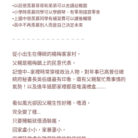
▪️以前很羨慕哥哥和弟弟可以去讀幼稚園
▪️小學時羨慕同學可以學鋼琴、有零用錢買零食
▪️上國中很羨慕同學有補習費可以課後輔導
▪️高中不再羨慕別人而是自己決定未來
╴╴╴╴╴╴╴╴╴╴╴╴╴╴╴
從小出生在傳統的楊梅客家村，
父親是楊梅鎮上的民意代表，
記憶中~家裡時常穿梭政治人物，對年事已高曾任總
統府秘書長吳伯雄最有印象，還有父親幫忙喬事情的
氣勢！以及逢年過節家裡都是堆滿禮盒……
看似風光卻因父親生性好賭、嗜酒，
完全變了樣...
只要賭輸就借酒裝瘋，
回家盧小小，家暴妻小，