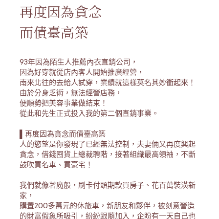
再度因為貪念
而債臺高築
93年因為陌生人推薦內衣直銷公司，
因為好穿就從店內客人開始推廣經營，
南來北往的去給人試穿，業績就這樣莫名其妙衝起來！
由於分身乏術，無法經營店務，
便順勢把美容事業做結束！
從此和先生正式投入我的第二個直銷事業。
▌再度因為貪念而債臺高築
人的慾望是你發現了已經無法控制，夫妻倆又再度興起
貪念，借錢囤貨上總裁聘階，接著組織最高領袖，不斷
鼓吹買名車、買豪宅！
我們就像著魔般，刷卡付頭期款買房子、花百萬裝潢新
家，
購置200多萬元的休旅車，新朋友和夥伴，被刻意營造
的財富假象所吸引，紛紛跟隨加入，企盼有一天自己也