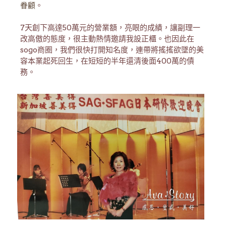
眷顧
。
7天創下高達50萬元的營業額，亮眼的成績，讓副理一
改高傲的態度，很主動熱情邀請我設正櫃。也因此在
sogo商圈，我們很快打開知名度，連帶將搖搖欲墜的美
容本業起死回生，在短短的半年還清後面400萬的債
務。