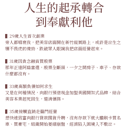
人生的起承轉合
到奉獻利他
▌29歲人生首次創業
旁人都唱衰我，把美容店面開在新竹縱貫路上，或許是出生之
犢不畏虎的傻勁，跌破眾人眼鏡我把店面經營起來。
▌31歲因貪念融資買股票
那年正逢阿扁當選，股票全斷頭，一夕之間房子、車子、存款
什麼都沒有。
▌33歲高額負債如何求生
又是在何種情況，向銀行預借現金加盟美國開架式品牌，結合
美容本業起死回生，還清債務。
▌35歲接觸直銷走偏門經營
想快速致富向銀行貸款囤貨升聘，沒有存款下就大膽刷卡買名
車、買豪宅，組織開始萎縮崩盤，經濟陷入困境入不敷出。