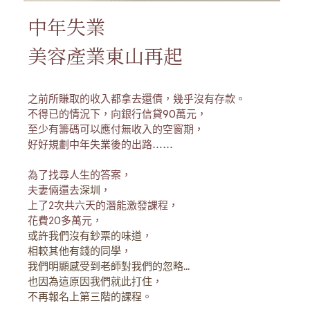
中年失業
美容產業東山再起
之前所賺取的收入都拿去還債，幾乎沒有存款。
不得已的情況下，向銀行信貸90萬元，
至少有籌碼可以應付無收入的空窗期，
好好規劃中年失業後的出路……
為了找尋人生的答案，
夫妻倆還去
深圳
，
上了2次共六天的潛能激發課程，
花費20多萬元，
或許我們沒有鈔票的味道
，
相較其他有錢的同學
，
我們明顯感受到老師對我們的忽略...
也因為這原因我們就此打住
，
不再報名上第三階的課程
。