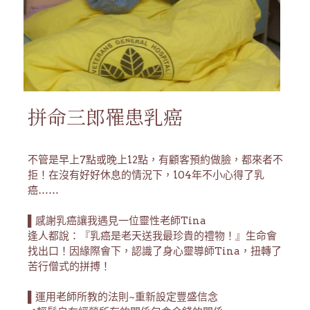
拼命三郎罹患乳癌
不管是早上7點或晚上12點，有顧客預約做臉，都來者不
拒！在沒有好好休息的情況下，104年不小心得了乳
癌……
▌感謝乳癌讓我遇見一位靈性老師Tina
逢人都說：『乳癌是老天送我最珍貴的禮物！』生命會
找出口！因緣際會下，認識了身心靈導師
Tina
，扭轉了
苦行僧式的拼搏！
▌運用老師所教的法則~重新設定豐盛信念