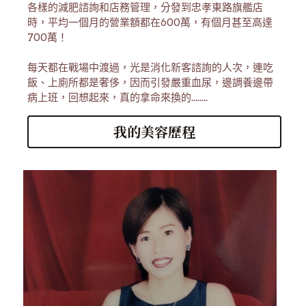
各樣的減肥諮詢和店務管理，分發到忠孝東路旗艦店
時，平均一個月的營業額都在600萬，有個月甚至高達
700萬！
每天都在戰場中渡過，
光是消化新客諮詢的人次，連吃
飯、上廁所都是奢侈，
因而引發嚴重血尿，邊調養邊帶
病上班，回想起來，真的拿命來換的........
我的美容歷程