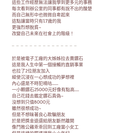
這些工作經歷無法讓我學到更多元的事務
每次看到辦公室的同事都有說不出的酸楚
而自己無形中也微微自卑起來
這點讓當時只有17歲的我
更強烈想脫貧~
改變自己未來在社會上的階級！
╴╴╴╴╴╴╴╴╴╴╴╴╴╴╴
於是被電子工廠的大姊姊拉去賣鑽石
這是我人生中第一個接觸的直銷事業
也拉了2位朋友加入
縱使沉浸在一心想成功的夢想裡
內心還是不時犯嘀咕.......
一小顆鑽石25000元好像有點高.....
自己花錢去鑑定鑽石真偽~
沒想到只值8000元
雖然很想成功~
但是不想昧著良心欺騙朋友
於是把獎金退還給朋友斷然離開
像鬥敗公雞乖乖回到工廠當小女工