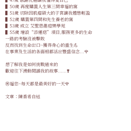
▌50歲 再度購置人生第三間幸福的窩
▌51歲 切除因肌瘤碩大的子宮讓我體態輕盈
▌52歲 購置第四間和先生養老的窩
▌53歲 成立 艾聖恩趣痘樂學苑
▌55歲 增設“添運痣”項目,服務更多的生命
一路的考驗沒被擊敗
反而找到生命出口~獲得身心的重生💪
在事業及生活的各面相都活出豐盛信念...🌹
想了解我是如何挑戰過來的
歡迎往下滑動閱讀我的故事......❣️
㊗️福您~每天都是最美好的一天🌹
文章：陳香希自述