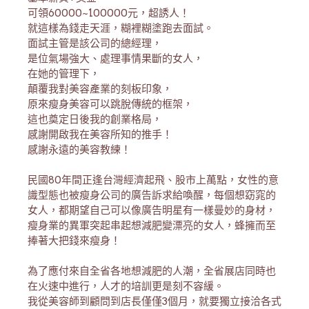
可領60000~100000元，超誘人！
就這樣為錢走天涯，糊裡糊塗跑去面試。
面試主管是該公司的總經理，
是位氣場強大、處理事情果斷的女人，
在她的管理下，
顛覆我對美容產業的刻板印象，
原來瘦身美容可以跳脫傳統的框架，
這也奠定日後我的創業格局，
感謝開啟我在美容所知的推手！
感謝永遠的美容教練！
民國80年間正逢台灣經濟起飛、股市上萬點，女性的意
識型態也被瘦身公司的廣告訴求給喚醒，每個想窈窕的
女人，
都期望自己可以像廣告明星有一樣曼妙的身材，
瘦身業的異軍突起串起想減肥變漂亮的女人，
蜂擁而至
捧著大把錢來瘦身！
為了應付來自全省各地想減肥的人潮，全省展店同時也
在火速中進行，人才的培訓更是刻不容緩。
我從美容師到顧問到店長僅僅3個月，就要獨立接洽各式