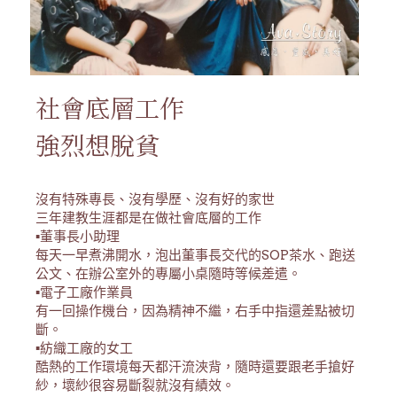
社會底層工作
強烈想脫貧
沒有特殊專長、沒有學歷、沒有好的家世
三年建教生涯都是在做社會底層的工作
▪️董事長小助理
每天一早煮沸開水，泡出董事長交代的SOP茶水、跑送
公文、在辦公室外的專屬小桌隨時等候差遣。
▪️電子工廠作業員
有一回操作機台，因為精神不繼，右手中指還差點被切
斷。
▪️紡織工廠的女工
酷熱的工作環境每天都汗流浹背，隨時還要跟老手搶好
紗，壞紗很容易斷裂就沒有績效。