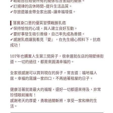
✔輕鬆自在經營所有的關係包含金錢的關係。
✔訂規律的店休時間~提升生活品質。
✔存旅遊基金帶全家出國~讓幸福增值。
▌落實身口意的優質習慣戰勝乳癌
✔保持愉悅的心境，與人建立良好互動。
✔要好事發生吸引善緣，自己率先成為善類。
✔感謝乳癌讓我看見『愛』，在先生細心照料下，抗癌
成功！
107年也購置人生第三間房子，很幸運就在店的隔壁條街
道。一切的過往，都是來圓滿幸福的。
全家很感謝可以買到現在的房子，常言道：福地福人
居。幸福的窩讓一家四口，不再過著租屋的日子。
健康活著就是最大的福報，還好一切都還來得及，非常
珍惜眼前擁有！
感謝老天的厚愛，勇敢過關斬將，享受一家和樂的生
活。