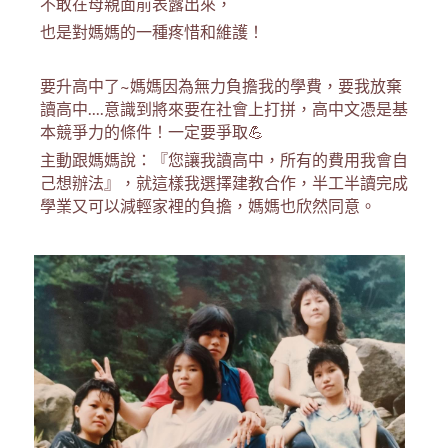
不敢在母親面前表露出來，
也是對媽媽的一種疼惜和維護！
要升高中了~媽媽因為無力負擔我的學費，要我放棄
讀高中....意識到將來要在社會上打拼，高中文憑是基
本競爭力的條件！一定要爭取💪
主動跟媽媽說：『您讓我讀高中，所有的費用我會自
己想辦法』，就這樣我選擇建教合作，半工半讀完成
學業又可以減輕家裡的負擔，媽媽也欣然同意。