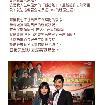
合的新主人進駐。
這是我人生中最大的『斷捨離』，重新振作後如釋重
負！就這樣帶著全家長達10年的租屋生涯。
爾後我也正視自己不會理財的宿命，
學會誠實面對自己的現實狀況，
某天深刻頓悟出~若人生要重新開始，
就是要懂得下山才能夠再攀登另一座山峰！
所以語重心長跟先生促膝長談，
該是辭去有名無實的總裁光環了，
日後又默默回歸美容產業。