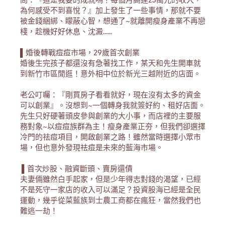
為何感受不到喜悅？』加上發生了一些事情，那就不要
被金錢綑綁、矇蔽心智，想通了~就離開瘦身產業不再戀
棧，趁機好好休息、沈澱......
▌婚後轉戰痘痘市場，29歲首次創業
婚後生完孩子都還沒有急著找工作，某天和先生開車就
到新竹市區閒逛！意外相中位於新光三越附近的店面。
老公叮囑：『剛買房子看看就好，現在沒有太多的資金
可以創業』。沒想到~一個轉身我就簽好約、租好店面。
先生只好硬著頭皮參與創業的大小事，而店裡的主要服
務對象~以痘痘族群為主！瘦身產業正夯，但我們卻選擇
冷門的祛痘項目，開啟創業之路！雖然當時選擇小眾市
場，但也意外發現祛痘是未來的藍海市場。
 ▌首次炒股、融資斷頭、賣房還債
夫妻倆雖然白手起家，但是少年得志對錢的渴望，已經
不是死守一家店的收入可以滿足？投資股海已經是全民
運動，幾乎從菜藍族到士農工商都在瘋狂，當然我們也
難逃一劫！