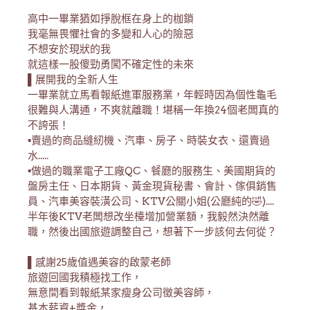
高中一畢業猶如掙脫框在身上的枷鎖
我毫無畏懼社會的多變和人心的險惡
不想安於現狀的我
就這樣一股傻勁勇闖不確定性的未來
▌展開我的全新人生
一畢業就立馬看報紙進軍服務業，年輕時因為個性龜毛
很難與人溝通，不爽就離職！堪稱一年換24個老闆真的
不誇張！
▪️賣過的商品縫紉機、汽車、房子、時裝女衣、還賣過
水.....
▪️做過的職業電子工廠QC、餐廳的服務生、美國期貨的
盤房主任、日本期貨、黃金現貨秘書、會計、傢俱銷售
員、汽車美容裝潢公司、KTV公關小姐(公廳純的🤣)....
半年後KTV老闆想改坐檯增加營業額，我毅然決然離
職，然後出國旅遊調整自己，想著下一步該何去何從？
▌感謝25歲值遇美容的啟蒙老師
旅遊回國我積極找工作，
無意間看到報紙某家瘦身公司徵美容師，
基本薪資+獎金，