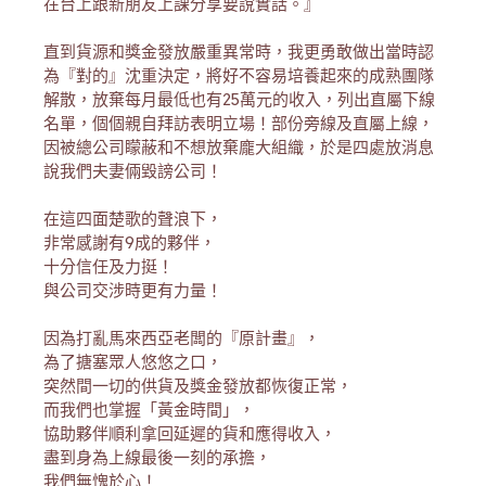
在台上跟新朋友上課分享要說實話。』
直到貨源和獎金發放嚴重異常時，我更勇敢做出當時認
為『對的』沈重決定，將好不容易培養起來的成熟團隊
解散，放棄每月最低也有25萬元的收入，列出直屬下線
名單，個個親自拜訪表明立場！部份旁線及直屬上線，
因被總公司矇蔽和不想放棄龐大組織，於是四處放消息
說我們夫妻倆毀謗公司！
在這四面楚歌的聲浪下，
非常感謝有9成的夥伴，
十分信任及力挺！
與公司交涉時更有力量！
因為打亂馬來西亞老闆的『原計畫』，
為了搪塞眾人悠悠之口，
突然間一切的供貨及獎金發放都恢復正常，
而我們也掌握「黃金時間」，
協助夥伴順利拿回延遲的貨和應得收入，
盡到身為上線最後一刻的承擔，
我們無愧於心！