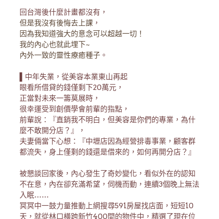
回台灣後什麼計畫都沒有
，
但是我沒有後悔去上課
，
因為我知道強大的意念可以超越一切！
我的內心也就此埋下~
內外一致的靈性療癒種子
。
▌中年失業，從美容本業東山再起
眼看所借貸的錢僅剩下20萬元，
正當對未來一籌莫展時，
很幸運受到創價學會前輩的指點，
前輩說：『直銷我不明白，但美容是你們的專業，為什
麼不敢開分店？』，
夫妻倆當下心想：『中壢店因為經營排毒事業，顧客群
都流失，身上僅剩的錢還是借來的，如何再開分店？』
被懇談回家後，內心發生了奇妙變化，看似外在的認知
不在意，內在卻充滿希望，伺機而動，連續3個晚上無法
入眠……
冥冥中一鼓力量推動上網搜尋591房屋找店面，短短10
天，就從林口橫跨新竹400間的物件中，精選了現在位