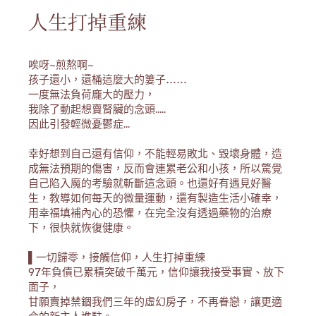
人生打掉重練
唉呀~煎熬啊~
孩子還小，還桶這麼大的簍子……
一度無法負荷龐大的壓力，
我除了動起想賣腎臟的念頭.....
因此引發輕微憂鬱症...
幸好想到自己還有信仰，不能輕易敗北、毀壞身體，造
成無法預期的傷害，反而會連累老公和小孩，所以驚覺
自己陷入魔的考驗就斬斷這念頭。也還好有遇見好醫
生，教導如何每天的微量運動，還有製造生活小確幸，
用幸福填補內心的恐懼，在完全沒有透過藥物的治療
下，很快就恢復健康。
▌一切歸零，接觸信仰，人生打掉重練
97年負債已累積突破千萬元，信仰讓我接受事實、放下
面子，
甘願賣掉禁錮我們三年的虛幻房子，不再眷戀，讓更適