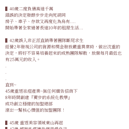
▌40歲二度負債高達千萬
錯誤的決定發酵步步走向死胡同
房子、車子、存款又再度化為烏有....
開始帶著全家過著長達10年的租屋生活...
▌42歲誤入非正派直銷帶著團隊斷尾求生
經營2年發現公司的貨源和獎金發放嚴重異常時，做出沈重的
決定，將好不容易培養起來的成熟團隊解散，放棄每月最低也
有25萬元的收入。
.
.
.
直到~
45歲重返祛痘產業~無任何廣告招商下
8年時間創建『獨步的系統化教學』
成功創立穩健的加盟總部
滾出一幫核心價值的加盟團隊！
▌45歲 重返美容領域東山再起
▌47歲 感謝乳癌讓我懂得愛自己