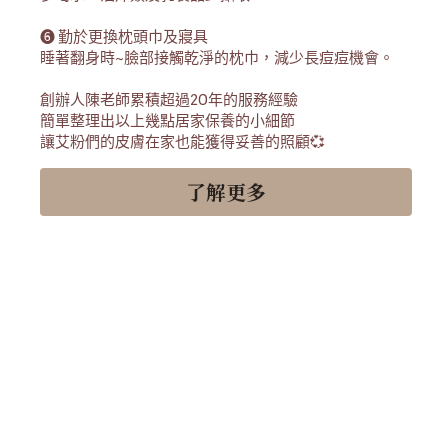
❻ 勤於更換枕頭巾及寢具
睡著翻身時~臉部接觸乾淨的枕巾，減少長痘痘機會。
創辦人陳老師累積超過20年的服務經驗
簡單整理出以上幾點居家保養的小細節
讓艾粉們的皮膚在家也能獲得妥善的照顧💞			
了解更多