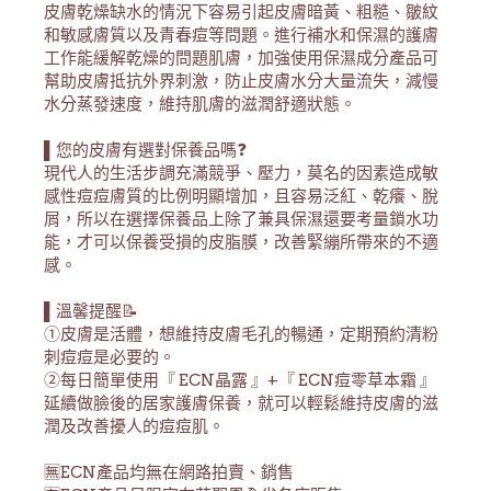
皮膚乾燥缺水的情況下容易引起皮膚暗黃、粗糙、皺紋
和敏感膚質以及青春痘等問題。進行補水和保濕的護膚
工作能緩解乾燥的問題肌膚，加強使用保濕成分產品可
幫助皮膚抵抗外界刺激，防止皮膚水分大量流失，減慢
水分蒸發速度，維持肌膚的滋潤舒適狀態。
▌您的皮膚有選對保養品嗎❓
現代人的生活步調充滿競爭、壓力，莫名的因素造成敏
感性痘痘膚質的比例明顯增加，且容易泛紅、乾癢、脫
屑，所以在選擇保養品上除了兼具保濕還要考量鎖水功
能，才可以保養受損的皮脂膜，改善緊繃所帶來的不適
感。
▌溫馨提醒📝
①皮膚是活體，想維持皮膚毛孔的暢通，定期預約清粉
刺痘痘是必要的。
②每日簡單使用『 ECN晶露 』+『 ECN痘零草本霜 』
延續做臉後的居家護膚保養，就可以輕鬆維持皮膚的滋
潤及改善擾人的痘痘肌。
🈚ECN產品均無在網路拍賣、銷售