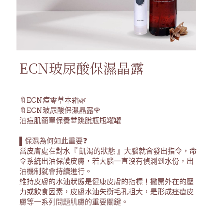
ECN玻尿酸保濕晶露
🔖ECN痘零草本霜🌿
🔖ECN玻尿酸保濕晶露🌹
油痘肌簡單保養🔛跳脫瓶瓶罐罐
▌保濕為何如此重要❓
當皮膚處在對水『 飢渴的狀態 』大腦就會發出指令，命
令系統出油保護皮膚，若大腦一直沒有偵測到水份，出
油機制就會持續進行。
維持皮膚的水油狀態是健康皮膚的指標！撇開外在的壓
力或飲食因素，皮膚水油失衡毛孔粗大，是形成痤瘡皮
膚等一系列問題肌膚的重要關鍵。