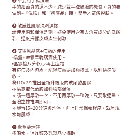
❷ 不要用手摳痘痘
手的細菌真的還不少，減少雙手碰觸臉的機會，真的要
做到~『洗臉』和『擦產品』時，雙手才能觸摸臉。
❸ 敏感性肌膚洗劑選擇
請使用溫和保濕洗劑，避免使用含有去角質成分的洗顏
乳，過度搓揉皮膚產生刺激。
❹ 艾聖恩晶露+痘霜的使用
▫️晶露+痘霜早晚落實使用。
▫️晶露擦八分乾👉再上痘霜
有痘痘及內包處，記得痘霜要加強按摩，以利快速吸
收。 
㊙️110/7/1推出全新升級版的玻尿酸晶露
📣晶露取代敷膜加強臉部保濕
🔹請一週厚敷一次，不用再厚敷一整晚，只要取適量，
全臉塗抹推勻即可。
🔹靜置15~20分鐘後洗淨，再上日常保養程序，就呈現
水嫩肌膚。
❺ 飲食要清淡
多喝水、油炸類及乳製品少攝取。